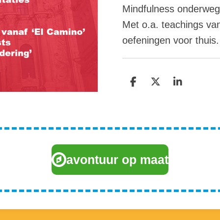
Mindfulness onderweg
Met o.a. teachings va
oefeningen voor thuis.
D
D
S
e
e
h
l
e
a
e
l
r
n
e
avontuur op maat